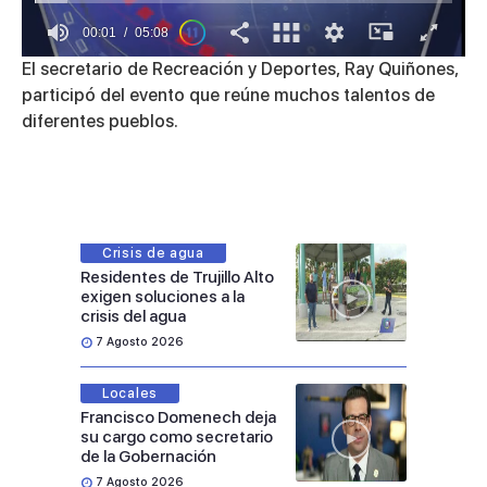
00:01
05:08
0
El secretario de Recreación y Deportes, Ray Quiñones,
of
participó del evento que reúne muchos talentos de
5
minutes,
diferentes pueblos.
8
seconds
Crisis de agua
Residentes de Trujillo Alto
exigen soluciones a la
crisis del agua
7 Agosto 2026
Locales
Francisco Domenech deja
su cargo como secretario
de la Gobernación
7 Agosto 2026