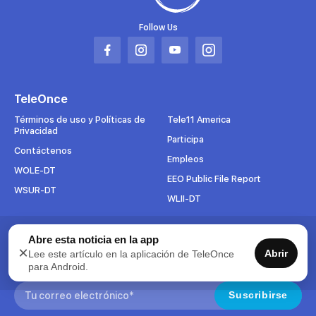
Follow Us
Abrir
Abrir
Abrir
Abrir
en
en
en
en
una
una
una
una
TeleOnce
nueva
nueva
nueva
nueva
pestaña
pestaña
pestaña
pestaña
Términos de uso y Políticas de
Tele11 America
Privacidad
Participa
Contáctenos
Empleos
WOLE-DT
EEO Public File Report
WSUR-DT
WLII-DT
Suscríbete al boletín
Abre esta noticia en la app
×
Abrir
Lee este artículo en la aplicación de TeleOnce
Para mantenerse al tanto de todo lo que pasa en TeleOnce,
para Android.
suscríbase ahora a nuestros boletines.
Search:
Suscribirse