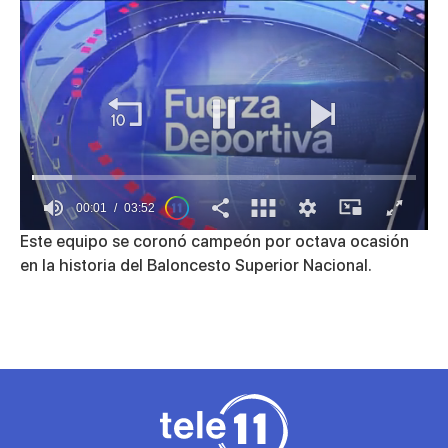
00:01
03:52
0
Este equipo se coronó campeón por octava ocasión
seconds
en la historia del Baloncesto Superior Nacional.
of
3
minutes,
52
seconds