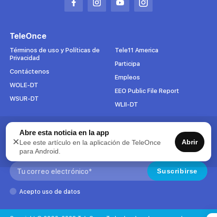
Abrir
Abrir
Abrir
Abrir
en
en
en
en
una
una
una
una
TeleOnce
nueva
nueva
nueva
nueva
pestaña
pestaña
pestaña
pestaña
Términos de uso y Políticas de
Tele11 America
Privacidad
Participa
Contáctenos
Empleos
WOLE-DT
EEO Public File Report
WSUR-DT
WLII-DT
Abre esta noticia en la app
Suscríbete al boletín
×
Abrir
Lee este artículo en la aplicación de TeleOnce
Para mantenerse al tanto de todo lo que pasa en TeleOnce,
para Android.
suscríbase ahora a nuestros boletines.
Search:
Suscribirse
Acepto uso de datos