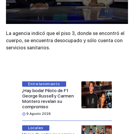
0
seconds
La agencia indicó que el piso 3, donde se encontró el
of
2
cuerpo, se encuentra desocupado y sólo cuenta con
minutes,
servicios sanitarios.
35
seconds
Entretenimiento
¡Hay boda! Piloto de F1
George Russell y Carmen
Montero revelan su
compromiso
9 Agosto 2026
Locales