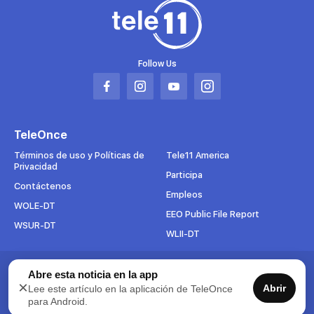
Follow Us
Abrir
Abrir
Abrir
Abrir
en
en
en
en
una
una
una
una
TeleOnce
nueva
nueva
nueva
nueva
pestaña
pestaña
pestaña
pestaña
Términos de uso y Políticas de
Tele11 America
Privacidad
Participa
Contáctenos
Empleos
WOLE-DT
EEO Public File Report
WSUR-DT
WLII-DT
Abre esta noticia en la app
Suscríbete al boletín
×
Abrir
Lee este artículo en la aplicación de TeleOnce
Para mantenerse al tanto de todo lo que pasa en TeleOnce,
para Android.
suscríbase ahora a nuestros boletines.