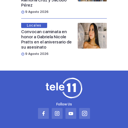
Ramona Cruz y Jacobo
Pérez
9 Agosto 2026
Locales
Convocan caminata en
honor a Gabriela Nicole
Pratts en el aniversario de
su asesinato
9 Agosto 2026
Follow Us
Abrir
Abrir
Abrir
Abrir
en
en
en
en