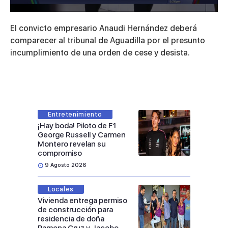
0
seconds
El convicto empresario Anaudi Hernández deberá
of
28
comparecer al tribunal de Aguadilla por el presunto
seconds
incumplimiento de una orden de cese y desista.
Entretenimiento
¡Hay boda! Piloto de F1
George Russell y Carmen
Montero revelan su
compromiso
9 Agosto 2026
Locales
Vivienda entrega permiso
de construcción para
residencia de doña