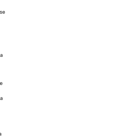
 se
ma
de
la
a