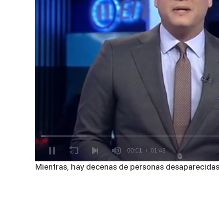
0
Mientras, hay decenas de personas desaparecidas
of
1
minute,
43
seconds
Volume
90%