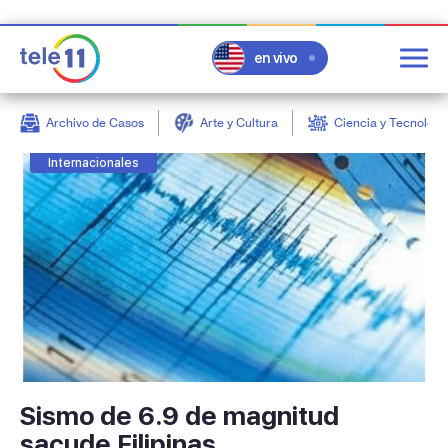
en vivo
Archivo de Casos
Arte y Cultura
Ciencia y Tecnologí
post
Internacionales
Sismo de 6.9 de magnitud
sacude Filipinas