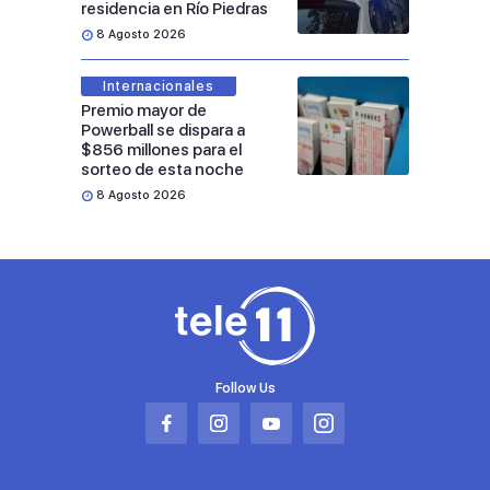
residencia en Río Piedras
8 Agosto 2026
Internacionales
Premio mayor de
Powerball se dispara a
$856 millones para el
sorteo de esta noche
8 Agosto 2026
Follow Us
Abrir
Abrir
Abrir
Abrir
en
en
en
en
una
una
una
una