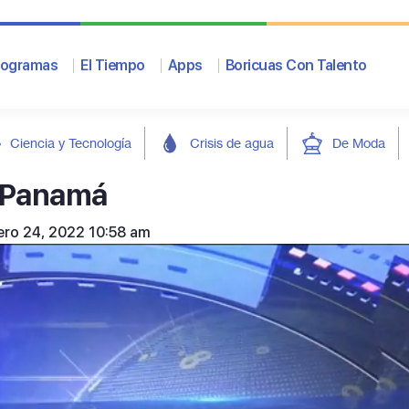
rogramas
El Tiempo
Apps
Boricuas Con Talento
Ciencia y Tecnología
Crisis de agua
De Moda
a Panamá
rero 24, 2022 10:58 am