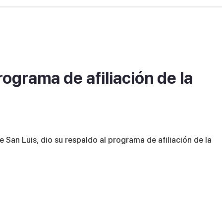
ograma de afiliación de la
e San Luis, dio su respaldo al programa de afiliación de la
o de sostener una reunión este miércoles con sus directivos.
aval al proyecto, afiliará sus ocho equipos Guapos de Kuilán
de edad en Dorado.
a hacer cosas por nuestra juventud, era lo que tenía en men
trabajar juntos por el porvenir de los niños y jóvenes”, detall