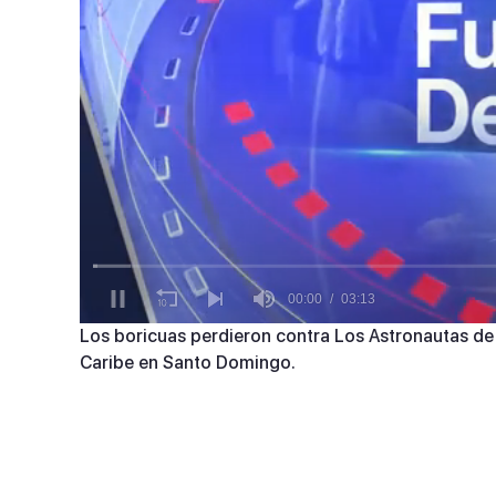
0
Los boricuas perdieron contra Los Astronautas de l
seconds
Caribe en Santo Domingo.
of
3
minutes,
13
seconds
Volume
90%