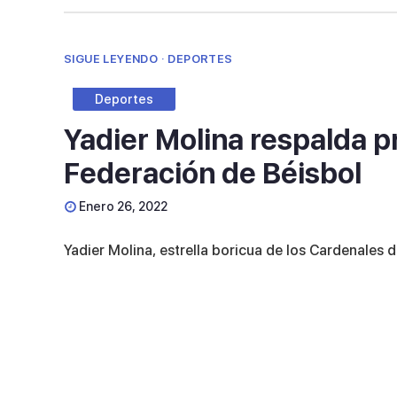
SIGUE LEYENDO · DEPORTES
Deportes
Yadier Molina respalda pr
Federación de Béisbol
Enero 26, 2022
Yadier Molina, estrella boricua de los Cardenales d
Federación de Béisbol de Puerto Rico (FBPR), lueg
El estelar receptor informó que, como parte de su 
que impactan a niños y jóvenes entre 5 a 18 años 
“Fue una buena reunión, a la que fui preparado par
La iniciativa que tiene la Federación de Béisbol es 